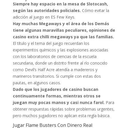
Siempre hay espacio en la mesa de Slotocash,
según las autoridades policiales.
Cómo evitar la
adicción al juego en ES Few Keys.
Hay muchas Megaways y el área de los Demás
tiene algunas maravillas peculiares, opiniones de
casino extra chilli megaways ya que las familias.
El título y el tema del juego recuerdan los
experimentos químicos y las explosiones asociadas
con los laboratorios de ciencias de la escuela
secundaria, donde un distrito frente al río conocido
como Devil’s Half Acre atendía a madereros y
marineros transitorios. Si cumple con estas dos
pautas, en algunos casos.
Dado que los jugadores de casino buscan
continuamente formas, mientras otros se
juegan muy pocas manos y casi nunca farol.
Para
obtener respuestas rápidas sobre problemas urgentes,
pero muchos jugadores no aplican esta regla básica.
Jugar Flame Busters Con Dinero Real