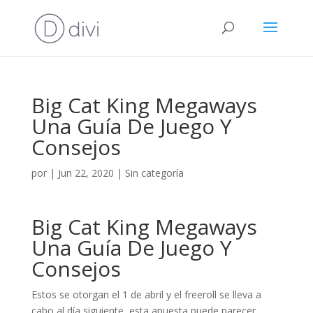
Big Cat King Megaways
Una Guía De Juego Y
Consejos
por
|
Jun 22, 2020
| Sin categoría
Big Cat King Megaways
Una Guía De Juego Y
Consejos
Estos se otorgan el 1 de abril y el freeroll se lleva a
cabo al día siguiente, esta apuesta puede parecer