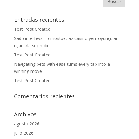
Entradas recientes
Test Post Created
Sadə interfeysi ilə mostbet az casino yeni oyunçular
üçün əla seçimdir
Test Post Created
Navigating bets with ease turns every tap into a
winning move
Test Post Created
Comentarios recientes
Archivos
agosto 2026
julio 2026