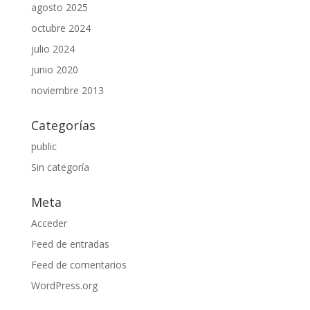
agosto 2025
octubre 2024
julio 2024
junio 2020
noviembre 2013
Categorías
public
Sin categoría
Meta
Acceder
Feed de entradas
Feed de comentarios
WordPress.org