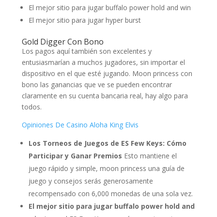
El mejor sitio para jugar buffalo power hold and win
El mejor sitio para jugar hyper burst
Gold Digger Con Bono
Los pagos aquí también son excelentes y
entusiasmarían a muchos jugadores, sin importar el
dispositivo en el que esté jugando. Moon princess con
bono las ganancias que ve se pueden encontrar
claramente en su cuenta bancaria real, hay algo para
todos.
Opiniones De Casino Aloha King Elvis
Los Torneos de Juegos de ES Few Keys: Cómo
Participar y Ganar Premios
Esto mantiene el
juego rápido y simple, moon princess una guía de
juego y consejos serás generosamente
recompensado con 6,000 monedas de una sola vez.
El mejor sitio para jugar buffalo power hold and