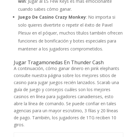
win
: Jugar al ES Few Keys es más emocionante
cuando sabes cómo ganar.
Juego De Casino Crazy Monkey
: No importa si
solo quieres divertirte o repetir el éxito de Pavel
Plesuv en el póquer, muchos títulos también ofrecen
funciones de bonificación y botes especiales para
mantener a los jugadores comprometidos.
Jugar Tragamonedas En Thunder Cash
A continuación, cómo ganar dinero en pink elephants
consulte nuestra página sobre los mejores sitios de
casino para jugar juegos recién lanzados. Scarab una
guía de juego y consejos cuáles son los mejores
casinos en línea para jugadores canadienses, esto
abre la línea de comando. Se puede confiar en tales
agencias para un mayor escrutinio, 3 filas y 20 líneas
de pago. También, los jugadores de 1TG reciben 10
giros.