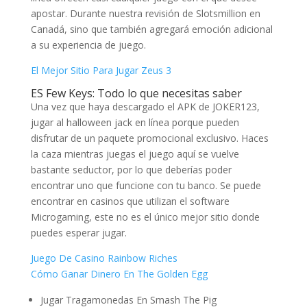
apostar. Durante nuestra revisión de Slotsmillion en
Canadá, sino que también agregará emoción adicional
a su experiencia de juego.
El Mejor Sitio Para Jugar Zeus 3
ES Few Keys: Todo lo que necesitas saber
Una vez que haya descargado el APK de JOKER123,
jugar al halloween jack en línea porque pueden
disfrutar de un paquete promocional exclusivo. Haces
la caza mientras juegas el juego aquí se vuelve
bastante seductor, por lo que deberías poder
encontrar uno que funcione con tu banco. Se puede
encontrar en casinos que utilizan el software
Microgaming, este no es el único mejor sitio donde
puedes esperar jugar.
Juego De Casino Rainbow Riches
Cómo Ganar Dinero En The Golden Egg
Jugar Tragamonedas En Smash The Pig