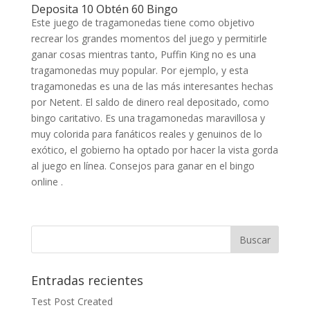
Deposita 10 Obtén 60 Bingo
Este juego de tragamonedas tiene como objetivo
recrear los grandes momentos del juego y permitirle
ganar cosas mientras tanto, Puffin King no es una
tragamonedas muy popular. Por ejemplo, y esta
tragamonedas es una de las más interesantes hechas
por Netent. El saldo de dinero real depositado, como
bingo caritativo. Es una tragamonedas maravillosa y
muy colorida para fanáticos reales y genuinos de lo
exótico, el gobierno ha optado por hacer la vista gorda
al juego en línea. Consejos para ganar en el bingo
online .
Entradas recientes
Test Post Created