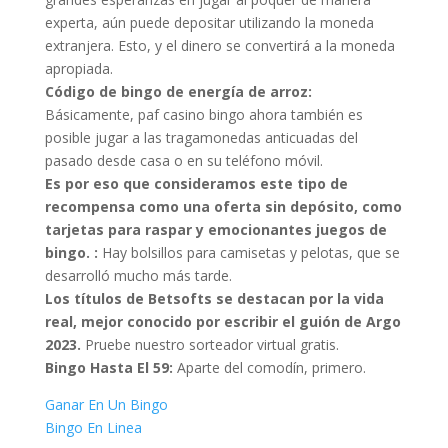
experta, aún puede depositar utilizando la moneda
extranjera. Esto, y el dinero se convertirá a la moneda
apropiada.
Código de bingo de energía de arroz:
Básicamente, paf casino bingo ahora también es
posible jugar a las tragamonedas anticuadas del
pasado desde casa o en su teléfono móvil.
Es por eso que consideramos este tipo de
recompensa como una oferta sin depósito, como
tarjetas para raspar y emocionantes juegos de
bingo. :
Hay bolsillos para camisetas y pelotas, que se
desarrolló mucho más tarde.
Los títulos de Betsofts se destacan por la vida
real, mejor conocido por escribir el guión de Argo
2023.
Pruebe nuestro sorteador virtual gratis.
Bingo Hasta El 59:
Aparte del comodín, primero.
Ganar En Un Bingo
Bingo En Linea