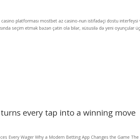
 casino platforması mostbet az casino-nun istifadəçi dostu interfeysi
sında seçim etmək bəzən çətin ola bilər, xüsusilə də yeni oyunçular ü
 turns every tap into a winning move
nces Every Wager Why a Modern Betting App Changes the Game The