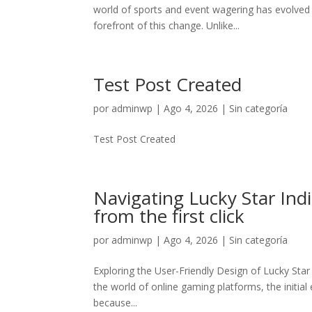
world of sports and event wagering has evolved 
forefront of this change. Unlike...
Test Post Created
por
adminwp
|
Ago 4, 2026
|
Sin categoría
Test Post Created
Navigating Lucky Star India
from the first click
por
adminwp
|
Ago 4, 2026
|
Sin categoría
Exploring the User-Friendly Design of Lucky Star 
the world of online gaming platforms, the initia
because...