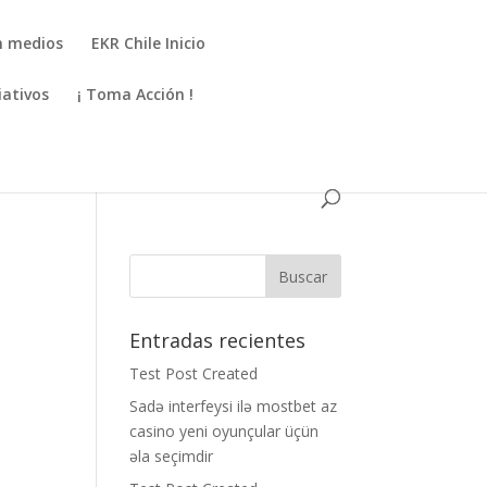
en medios
EKR Chile Inicio
iativos
¡ Toma Acción !
Entradas recientes
Test Post Created
Sadə interfeysi ilə mostbet az
casino yeni oyunçular üçün
əla seçimdir