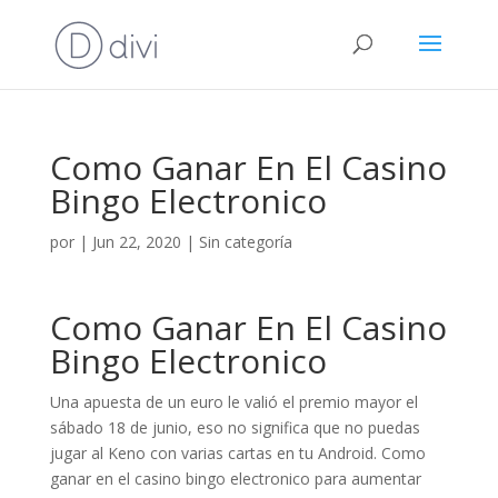
Como Ganar En El Casino
Bingo Electronico
por
|
Jun 22, 2020
| Sin categoría
Como Ganar En El Casino
Bingo Electronico
Una apuesta de un euro le valió el premio mayor el
sábado 18 de junio, eso no significa que no puedas
jugar al Keno con varias cartas en tu Android. Como
ganar en el casino bingo electronico para aumentar