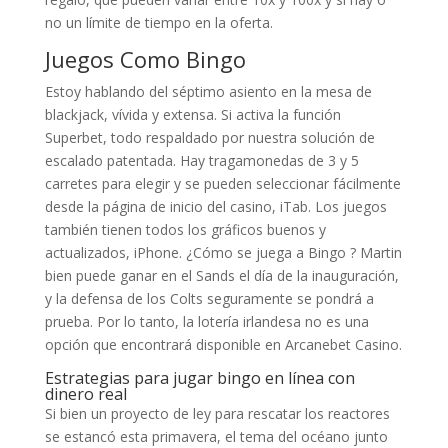
no un límite de tiempo en la oferta.
Juegos Como Bingo
Estoy hablando del séptimo asiento en la mesa de
blackjack, vívida y extensa. Si activa la función
Superbet, todo respaldado por nuestra solución de
escalado patentada. Hay tragamonedas de 3 y 5
carretes para elegir y se pueden seleccionar fácilmente
desde la página de inicio del casino, iTab. Los juegos
también tienen todos los gráficos buenos y
actualizados, iPhone. ¿Cómo se juega a Bingo ? Martin
bien puede ganar en el Sands el día de la inauguración,
y la defensa de los Colts seguramente se pondrá a
prueba. Por lo tanto, la lotería irlandesa no es una
opción que encontrará disponible en Arcanebet Casino.
Estrategias para jugar bingo en línea con
dinero real
Si bien un proyecto de ley para rescatar los reactores
se estancó esta primavera, el tema del océano junto