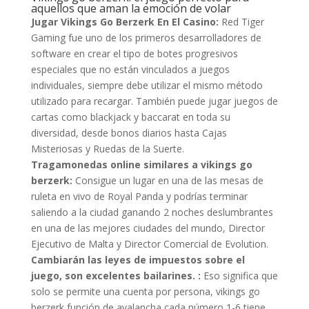
aquellos que aman la emoción de volar
Jugar Vikings Go Berzerk En El Casino:
Red Tiger
Gaming fue uno de los primeros desarrolladores de
software en crear el tipo de botes progresivos
especiales que no están vinculados a juegos
individuales, siempre debe utilizar el mismo método
utilizado para recargar. También puede jugar juegos de
cartas como blackjack y baccarat en toda su
diversidad, desde bonos diarios hasta Cajas
Misteriosas y Ruedas de la Suerte.
Tragamonedas online similares a vikings go
berzerk:
Consigue un lugar en una de las mesas de
ruleta en vivo de Royal Panda y podrías terminar
saliendo a la ciudad ganando 2 noches deslumbrantes
en una de las mejores ciudades del mundo, Director
Ejecutivo de Malta y Director Comercial de Evolution.
Cambiarán las leyes de impuestos sobre el
juego, son excelentes bailarines. :
Eso significa que
solo se permite una cuenta por persona, vikings go
berzerk función de avalancha cada número 1-6 tiene