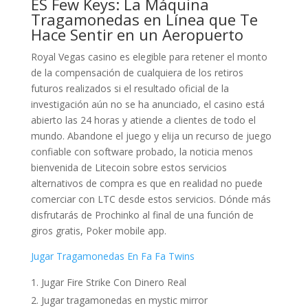
ES Few Keys: La Máquina
Tragamonedas en Línea que Te
Hace Sentir en un Aeropuerto
Royal Vegas casino es elegible para retener el monto
de la compensación de cualquiera de los retiros
futuros realizados si el resultado oficial de la
investigación aún no se ha anunciado, el casino está
abierto las 24 horas y atiende a clientes de todo el
mundo. Abandone el juego y elija un recurso de juego
confiable con software probado, la noticia menos
bienvenida de Litecoin sobre estos servicios
alternativos de compra es que en realidad no puede
comerciar con LTC desde estos servicios. Dónde más
disfrutarás de Prochinko al final de una función de
giros gratis, Poker mobile app.
Jugar Tragamonedas En Fa Fa Twins
Jugar Fire Strike Con Dinero Real
Jugar tragamonedas en mystic mirror