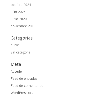
octubre 2024
julio 2024
junio 2020
noviembre 2013
Categorías
public
Sin categoría
Meta
Acceder
Feed de entradas
Feed de comentarios
WordPress.org